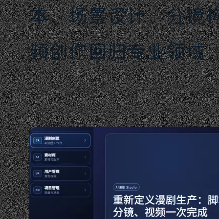
本、场景设计、分镜
频创作回归专业领域